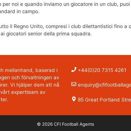
o per noi e quando inviamo un giocatore in un club, puoi e
andard in campo.
to il Regno Unito, compresi i club dilettantistici fino a 
 ai giocatori senior della prima squadra.
och mellanhand, baserad i
+44(0)20 7315 4261
ngen och förvaltningen av
ärer. Vi hjälper dem att nå
enquiry@cfifootballage
 vårt expertteam av
ter.
85 Great Portland Str
© 2026 CFI Football Agents