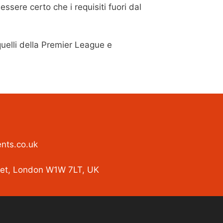
ssere certo che i requisiti fuori dal
quelli della Premier League e
nts.co.uk
eet, London W1W 7LT, UK