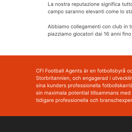
La nostra reputazione significa tutt
campo saranno elevanti come lo st
Abbiamo collegamenti con club in tut
piazziamo giocatori dai 16 anni fino
CFI Football Agents är en fotbollsbyrå 
Storbritannien, och engagerad i utveckli
sina kunders professionella fotbollskarri
sin maximala potential tillsammans med
tidigare professionella och branschexper