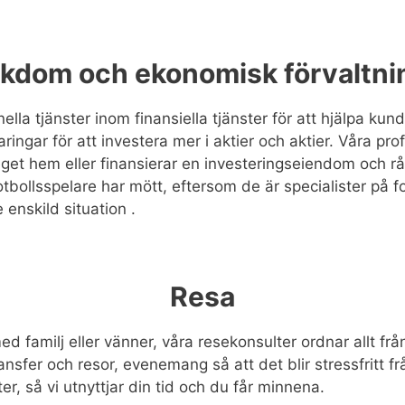
ikdom och ekonomisk förvaltni
lla tjänster inom finansiella tjänster för att hjälpa ku
ringar för att investera mer i aktier och aktier. Våra pro
eget hem eller finansierar en investeringseiendom och rå
tbollsspelare har mött, eftersom de är specialister på
 enskild situation .
Resa
familj eller vänner, våra resekonsulter ordnar allt från b
nsfer och resor, evenemang så att det blir stressfritt fr
ter, så vi utnyttjar din tid och du får minnena.