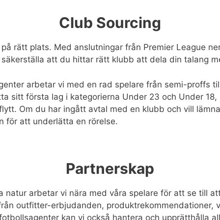
Club Sourcing
på rätt plats. Med anslutningar från Premier League ner t
äkerställa att du hittar rätt klubb att dela din talang m
nter arbetar vi med en rad spelare från semi-proffs till
hitta sitt första lag i kategorierna Under 23 och Under 
flytt. Om du har ingått avtal med en klubb och vill lämna
n för att underlätta en rörelse.
Partnerskap
 natur arbetar vi nära med våra spelare för att se till 
 från outfitter-erbjudanden, produktrekommendationer,
fotbollsagenter kan vi också hantera och upprätthålla alla