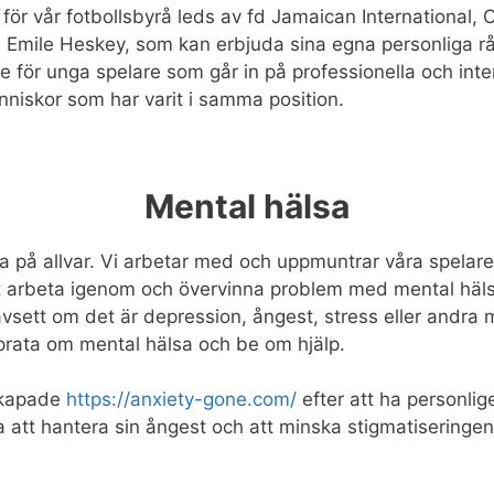
för vår fotbollsbyrå leds av fd Jamaican International,
mile Heskey, som kan erbjuda sina egna personliga råd 
 för unga spelare som går in på professionella och intern
änniskor som har varit i samma position.
Mental hälsa
sa på allvar. Vi arbetar med och uppmuntrar våra spelar
 arbeta igenom och övervinna problem med mental hälsa. 
ett om det är depression, ångest, stress eller andra me
 prata om mental hälsa och be om hjälp.
skapade
https://anxiety-gone.com/
efter att ha personli
dra att hantera sin ångest och att minska stigmatisering