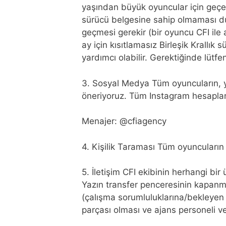
yaşından büyük oyuncular için geçerl
sürücü belgesine sahip olmaması du
geçmesi gerekir (bir oyuncu CFI il
ay için kısıtlamasız Birleşik Krallı
yardımcı olabilir. Gerektiğinde lütfe
3. Sosyal Medya Tüm oyuncuların, yaln
öneriyoruz. Tüm Instagram hesapları
Menajer: @cfiagency
4. Kişilik Taraması Tüm oyuncuların
5. İletişim CFI ekibinin herhangi bi
Yazın transfer penceresinin kapanmas
(çalışma sorumluluklarına/bekleyen 
parçası olması ve ajans personeli ve