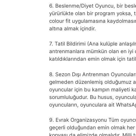
6. Beslenme/Diyet Oyuncu, bir besle
yürürlükte olan bir program yoksa, t
colour fit uygulamasına kaydolmasın
altına almak içindir.
7. Tatil Bildirimi (Ana kulüple anlaş
antrenmanlara mümkün olan en iyi 
katıldıklarından emin olmak için tat
8. Sezon Dışı Antrenman Oyuncuları
gelmeden düzenlemiş olduğumuz ant
oyuncular için bu kampın maliyeti ka
sorumluluğudur. Bu husus, oyuncuları
oyuncuların, oyunculara ait WhatsA
9. Evrak Organizasyonu Tüm oyuncula
geçerli olduğundan emin olmak her 
kopyası da elimizde olmalıdır. Mill