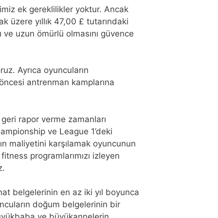
miz ek gereklilikler yoktur. Ancak
k üzere yıllık 47,00 £ tutarındaki
ını ve uzun ömürlü olmasını güvence
oruz. Ayrıca oyuncuların
 öncesi antrenman kamplarına
 geri rapor verme zamanları
hampionship ve League 1’deki
mpın maliyetini karşılamak oyuncunun
 fitness programlarımızı izleyen
z.
t belgelerinin en az iki yıl boyunca
cuların doğum belgelerinin bir
n büyükbaba ve büyükannelerin