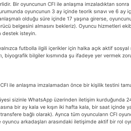
idir. Bir oyuncunun CFI ile anlaşma imzaladıktan sonra Kı
rumunda oyuncunun 3 ay içinde teorik sınavı ve 6 ay iç
e anlaşmalı olduğu süre içinde 17 yaşına girerse, oyunc
k sürücü belgesini almasını bekleriz). Oyuncu hizmetleri e
n destek isteyin.
ızca futbolla ilgili içerikler için halka açık aktif sosyal
, biyografik bilgiler kısmında şu ifadeye yer vermek zor
 CFI ile anlaşma imzalamadan önce bir kişilik testini ta
r üyesi sizinle WhatsApp üzerinden iletişim kurduğunda 24 
ına bir ay kala ve kışın iki hafta kala, bir saat içinde y
transfere bağlı olarak). Ayrıca tüm oyuncuların CFI oyu
 oyuncu arkadaşları arasındaki iletişimde aktif bir rol o