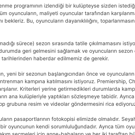
nme programının izlendiği bir kulüpteyse sizden istediği
üm oyuncuların, maliyeti oyuncular tarafından karşılanma
ı bekleriz. Bu, oyuncuların dayanıklılığını, toparlanmas
ılmadığı sürece) sezon sırasında tatile çıkılmamasını istiy
durumda geri gelmesini sağlamak ve oyuncuların sezon
il tarihlerinden haberdar edilmemiz de gerekir.
n, yeni bir sezonun başlangıcından önce ve oyuncuların
renman kampına katılmasını istiyoruz. Premiership, C
rşılanır. Kriterleri yerine getirmedikleri durumlarda ka
n ana kulüpleriyle yaptıkları sözleşmeye tabidir. Ayrıca
pp grubuna resim ve videolar göndermesini rica ediyoru
rın pasaportlarının fotokopisi elimizde olmalıdır. Seyaha
bir oyuncunun kendi sorumluluğundadır. Ayrıca tüm oyun
i takım seçmeleri için anne-babaların ve her iki tarafta