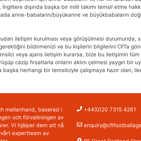
u, İngiltere dışında başka bir milli takımı temsil etme hakk
ada anne-babaların/büyükanne ve büyükbabaların doğ
rudan iletişim kurulması veya görüşülmesi durumunda, siz
ektiğini bildirmenizi ve bu kişilerin bilgilerini CFI’a gö
silci veya ajans iletişim kurarsa, bize bu iletişimin tüm 
şüp cazip fırsatlarla onların aklını çelmesi yaygın bir u
 başka herhangi bir temsilciyle çalışmaya hazır olan, iler
och mellanhand, baserad i
+44(0)20 7315 4261
ngen och förvaltningen av
ärer. Vi hjälper dem att nå
enquiry@cfifootballage
 vårt expertteam av
ter.