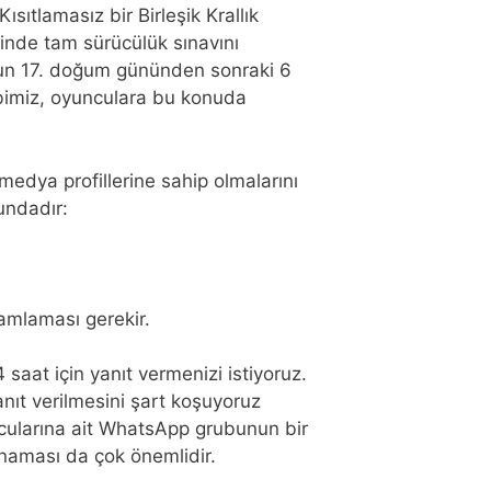
sıtlamasız bir Birleşik Krallık
inde tam sürücülük sınavını
unun 17. doğum gününden sonraki 6
kibimiz, oyunculara bu konuda
 medya profillerine sahip olmalarını
undadır:
mamlaması gerekir.
saat için yanıt vermenizi istiyoruz.
anıt verilmesini şart koşuyoruz
ncularına ait WhatsApp grubunun bir
ynaması da çok önemlidir.