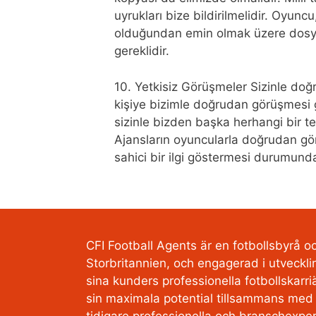
uyrukları bize bildirilmelidir. Oyunc
olduğundan emin olmak üzere dosy
gereklidir.
10. Yetkisiz Görüşmeler Sizinle doğ
kişiye bizimle doğrudan görüşmesi ger
sizinle bizden başka herhangi bir tem
Ajansların oyuncularla doğrudan görü
sahici bir ilgi göstermesi durumunda
CFI Football Agents är en fotbollsbyrå 
Storbritannien, och engagerad i utveckli
sina kunders professionella fotbollskarri
sin maximala potential tillsammans med
tidigare professionella och branschexper